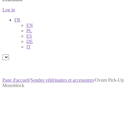
Log in
FR
EN
PL
ES
DE
IT
Page d'accueil
/
Sondes vétérinaires et accessoires
/
Ovum Pick-Up
Monoblock