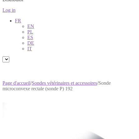
Log in
FR
EN
PL
ES
DE
IT
Page d'accueil
/
Sondes vétérinaires et accessoires
/
Sonde
microconvexe rectale (sonde P) 192