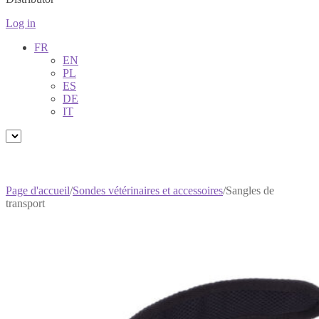
Log in
FR
EN
PL
ES
DE
IT
Page d'accueil
/
Sondes vétérinaires et accessoires
/
Sangles de
transport