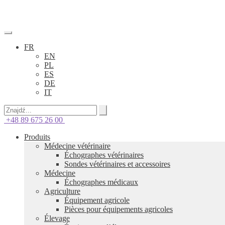
FR
EN
PL
ES
DE
IT
+48 89 675 26 00
Produits
Médecine vétérinaire
Échographes vétérinaires
Sondes vétérinaires et accessoires
Médecine
Échographes médicaux
Agriculture
Équipement agricole
Pièces pour équipements agricoles
Élevage