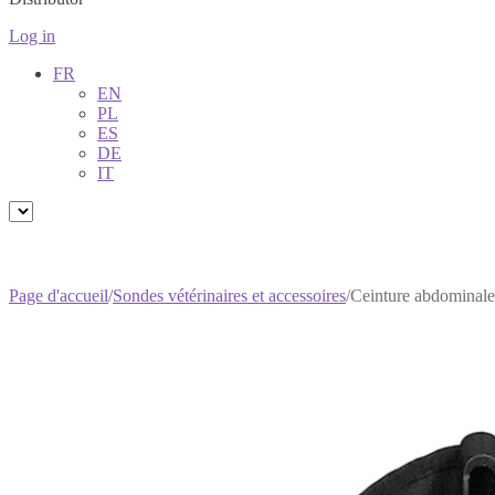
Log in
FR
EN
PL
ES
DE
IT
Page d'accueil
/
Sondes vétérinaires et accessoires
/
Ceinture abdominale 