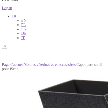
Log in
FR
EN
PL
ES
DE
IT
Page d'accueil
/
Sondes vétérinaires et accessoires
/
Capot pare-soleil
pour iScan